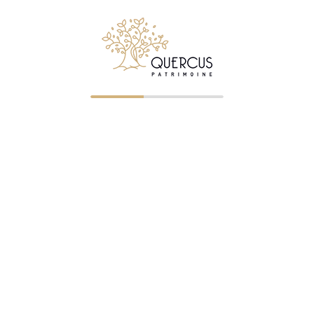
Suivez Quercus Patrimoine sur LinkedIn
© 2026 Quercus Patrimoine - Tous droits réservés
✉ Premier entretien gratuit
NOS BUREAUX
Clermont-Ferrand
—
04 73 23 07 43
— ORIAS 07023745
Saint-Étienne
—
04 77 32 75 21
— ORIAS 07005322