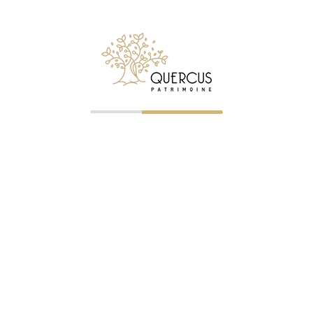
Suivez Quercus Patrimoine sur LinkedIn
© 2026 Quercus Patrimoine - Tous droits réservés
✉ Premier entretien gratuit
NOS BUREAUX
Clermont-Ferrand
—
04 73 23 07 43
— ORIAS 07023745