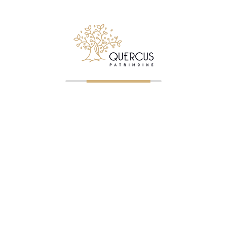
Suivez Quercus Patrimoine sur LinkedIn
© 2026 Quercus Patrimoine - Tous droits réservés
✉ Premier entretien gratuit
NOS BUREAUX
Clermont-Ferrand
—
04 73 23 07 43
— ORIAS 07023745