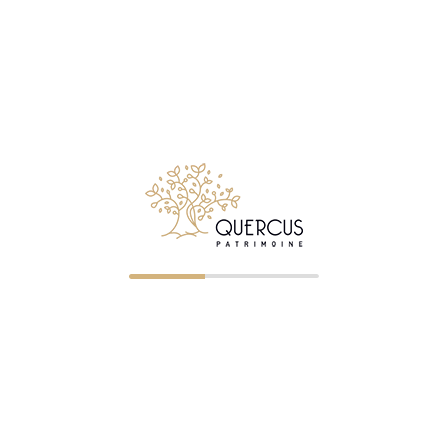
NOS BUREAUX
Clermont-Ferrand
—
04 73 23 07 43
— ORIAS 07023
r les particuliers comme les
gérer, développer ou transmettre
Saint-Étienne
—
04 77 32 75 21
ORIAS 07005322
Roanne
—
04 87 75 72 60
— OR
07005326