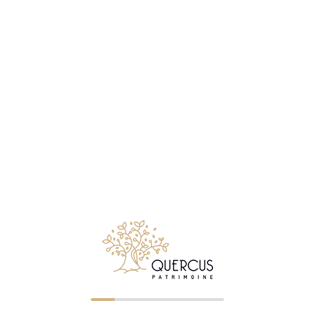
souhaitent préparer leur retraite, le PER (Plan d’Épargne
Retraite) permet de déduire les versements de son
revenu imposable, en contrepartie d’une disponibilité
des fonds limitée jusqu’à la retraite, sauf exceptions
prévues par la loi. Les SCPI (Sociétés Civiles de
Placement Immobilier, des véhicules collectifs qui
permettent d’investir dans l’immobilier professionnel à
partir de quelques centaines d’euros) constituent une
troisième voie pour diversifier sans acheter un bien en
direct ; elles présentent cependant des contraintes de
liquidité, la revente des parts n’étant pas immédiate, à
bien peser.
Les risques à connaître avant de décider : les unités de
compte en assurance-vie sont investies sur les
marchés financiers et comportent un risque de perte en
capital. Le PER bloque votre argent jusqu’à la retraite
dans la plupart des cas et les versements sont
refiscalisés à la sortie. Les SCPI peuvent subir des