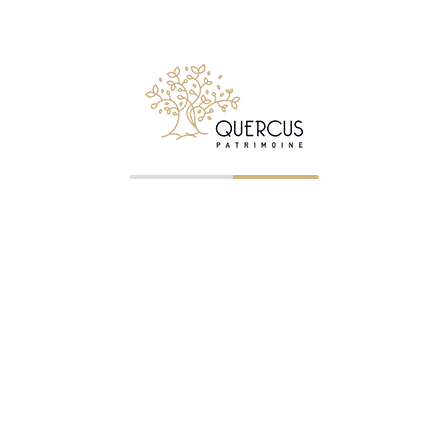
nouvel élan à leur épargne, dans un cadre maîtrisé et
transparent.
Chez Quercus Patrimoine, nous sélectionnons avec
soin des fonds datés de qualité, gérés par des maisons
reconnues et composés d’émetteurs solides, afin
d’assurer à nos clients la meilleure combinaison entre
performance, visibilité et sécurité.
Les fonds datés rappellent que le temps est un allié
lorsqu’il est bien utilisé : un placement simple, lisible et
efficace, qui redonne à l’épargne le rythme qu’elle
mérite — celui de la sérénité et de la constance.
Categorized:
Non classé