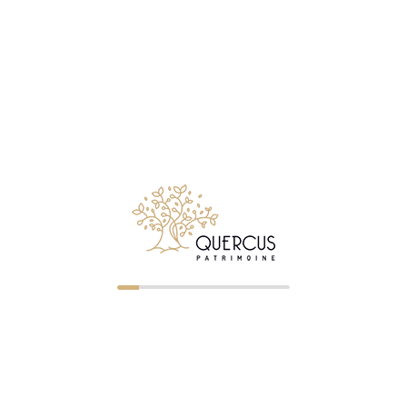
NOS BUREAUX
Clermont-Ferrand
—
04 73 23 07 43
— ORIAS 07023
r les particuliers comme les
gérer, développer ou transmettre
Saint-Étienne
—
04 77 32 75 21
ORIAS 07005322