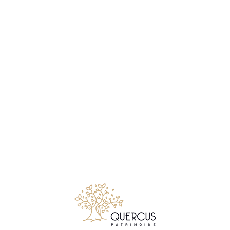
Notre métier consiste à conseiller et accompagner les
particuliers comme les chefs d’entreprises, qui souhaitent
créer, faire gérer, développer ou transmettre leur patrimoine
mobiliers et immobiliers.
Suivez Quercus Patrimoine sur LinkedIn
© 2026 Quercus Patrimoine - Tous droits réservés
✉ Premier entretien gratuit