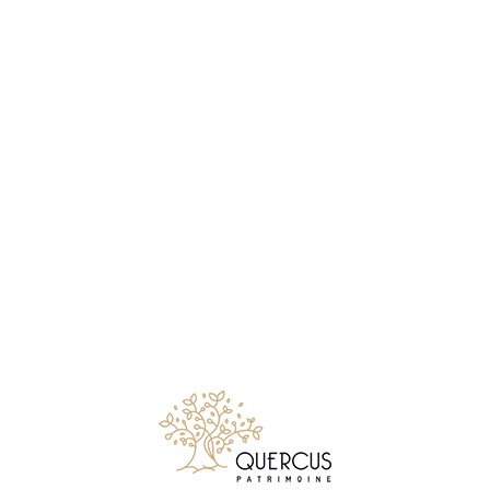
Notre métier consiste à conseiller et accompagner les
particuliers comme les chefs d’entreprises, qui souhaitent
créer, faire gérer, développer ou transmettre leur patrimoine
mobiliers et immobiliers.
Suivez Quercus Patrimoine sur LinkedIn
© 2026 Quercus Patrimoine - Tous droits réservés
✉ Premier entretien gratuit