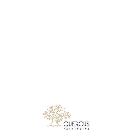
Notre métier consiste à conseiller et accompagner les
particuliers comme les chefs d’entreprises, qui souhaitent
créer, faire gérer, développer ou transmettre leur patrimoine
mobiliers et immobiliers.
Suivez Quercus Patrimoine sur LinkedIn
© 2026 Quercus Patrimoine - Tous droits réservés
✉ Premier entretien gratuit