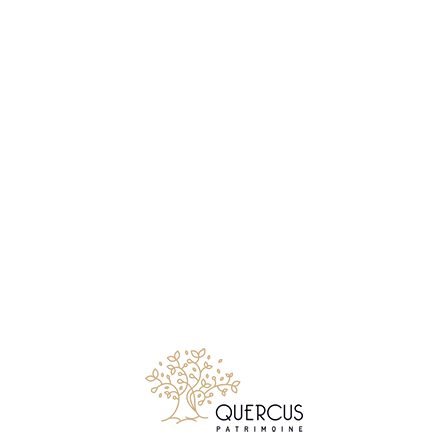
Notre métier consiste à conseiller et accompagner les
particuliers comme les chefs d’entreprises, qui souhaitent
créer, faire gérer, développer ou transmettre leur patrimoine
mobiliers et immobiliers.
Suivez Quercus Patrimoine sur LinkedIn
© 2026 Quercus Patrimoine - Tous droits réservés
✉ Premier entretien gratuit