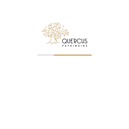
NOS BUREAUX
Clermont-Ferrand
—
04 73 23 07 43
— ORIAS 07023
r les particuliers comme les
gérer, développer ou transmettre
Saint-Étienne
—
04 77 32 75 21
ORIAS 07005322
Roanne
—
04 87 75 72 60
— OR
07005326
Lyon
—
04 87 75 72 65
— ORIA
és
22003828