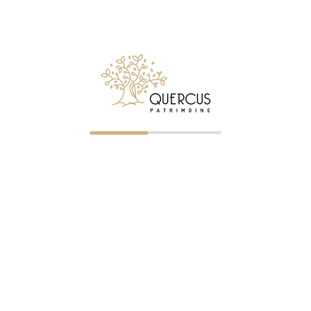
NOS BUREAUX
Clermont-Ferrand
—
04 73 23 07 43
— ORIAS 07023
r les particuliers comme les
gérer, développer ou transmettre
Saint-Étienne
—
04 77 32 75 21
ORIAS 07005322
Roanne
—
04 87 75 72 60
— OR
07005326
Lyon
—
04 87 75 72 65
— ORIA
és
22003828