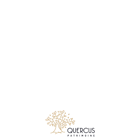
Notre métier consiste à conseiller et accompagner les
particuliers comme les chefs d’entreprises, qui souhaitent
créer, faire gérer, développer ou transmettre leur patrimoine
mobiliers et immobiliers.
Suivez Quercus Patrimoine sur LinkedIn
© 2026 Quercus Patrimoine - Tous droits réservés
✉ Premier entretien gratuit