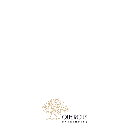
Notre métier consiste à conseiller et accompagner les
particuliers comme les chefs d’entreprises, qui souhaitent
créer, faire gérer, développer ou transmettre leur patrimoine
mobiliers et immobiliers.
Suivez Quercus Patrimoine sur LinkedIn
© 2026 Quercus Patrimoine - Tous droits réservés
✉ Premier entretien gratuit