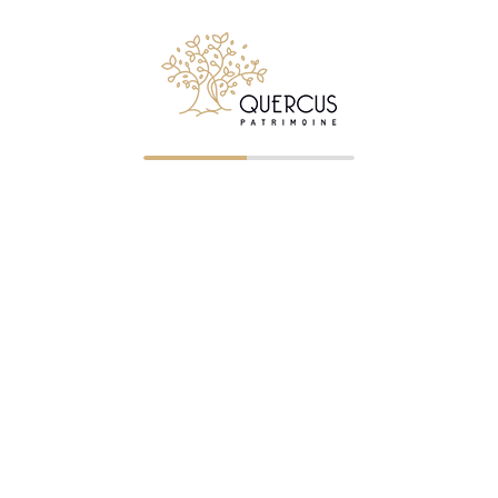
Suivez Quercus Patrimoine sur LinkedIn
© 2026 Quercus Patrimoine - Tous droits réservés
✉ Premier entretien gratuit
NOS BUREAUX
Clermont-Ferrand
—
04 73 23 07 43
— ORIAS 07023745
Saint-Étienne
—
04 77 32 75 21
— ORIAS 07005322