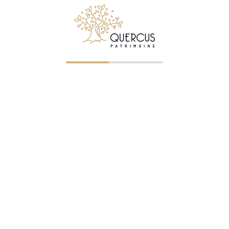
© 2026 Quercus Patrimoine - Tous droits réservés
✉ Premier entretien gratuit
NOS BUREAUX
Clermont-Ferrand
—
04 73 23 07 43
— ORIAS 07023745
Saint-Étienne
—
04 77 32 75 21
— ORIAS 07005322
Roanne
—
04 87 75 72 60
— ORIAS 07005326