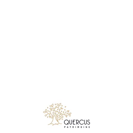
Notre métier consiste à conseiller et accompagner les
particuliers comme les chefs d’entreprises, qui souhaitent
créer, faire gérer, développer ou transmettre leur patrimoine
mobiliers et immobiliers.
Suivez Quercus Patrimoine sur LinkedIn
© 2026 Quercus Patrimoine - Tous droits réservés
✉ Premier entretien gratuit