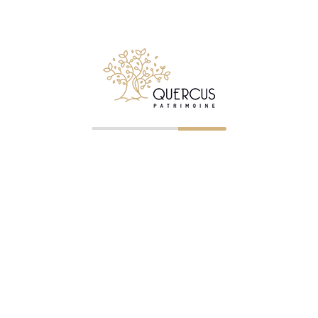
Suivez Quercus Patrimoine sur LinkedIn
© 2026 Quercus Patrimoine - Tous droits réservés
✉ Premier entretien gratuit
NOS BUREAUX
Clermont-Ferrand
—
04 73 23 07 43
— ORIAS 07023745