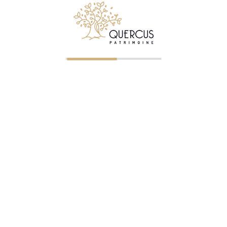
© 2026 Quercus Patrimoine - Tous droits réservés
✉ Premier entretien gratuit
NOS BUREAUX
Clermont-Ferrand
—
04 73 23 07 43
— ORIAS 07023745
Saint-Étienne
—
04 77 32 75 21
— ORIAS 07005322
Roanne
—
04 87 75 72 60
— ORIAS 07005326