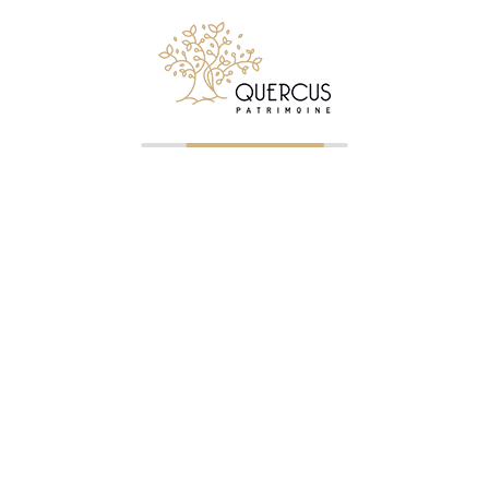
Suivez Quercus Patrimoine sur LinkedIn
© 2026 Quercus Patrimoine - Tous droits réservés
✉ Premier entretien gratuit
NOS BUREAUX
Clermont-Ferrand
—
04 73 23 07 43
— ORIAS 07023745
Saint-Étienne
—
04 77 32 75 21
— ORIAS 07005322