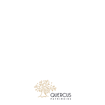
Notre métier consiste à conseiller et accompagner les
particuliers comme les chefs d’entreprises, qui souhaitent
créer, faire gérer, développer ou transmettre leur patrimoine
mobiliers et immobiliers.
Suivez Quercus Patrimoine sur LinkedIn
© 2026 Quercus Patrimoine - Tous droits réservés
✉ Premier entretien gratuit