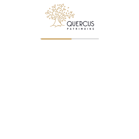
© 2026 Quercus Patrimoine - Tous droits réservés
✉ Premier entretien gratuit
NOS BUREAUX
Clermont-Ferrand
—
04 73 23 07 43
— ORIAS 07023745
Saint-Étienne
—
04 77 32 75 21
— ORIAS 07005322
Roanne
—
04 87 75 72 60
— ORIAS 07005326