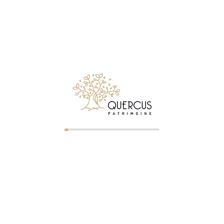
NOS BUREAUX
Clermont-Ferrand
—
04 73 23 07 43
— ORIAS 07023
r les particuliers comme les
gérer, développer ou transmettre
Saint-Étienne
—
04 77 32 75 21
ORIAS 07005322
Roanne
—
04 87 75 72 60
— OR
07005326