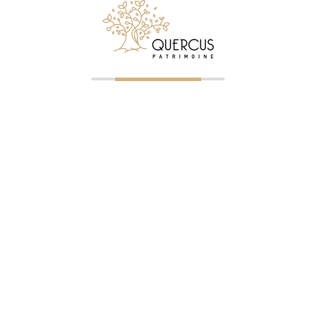
© 2026 Quercus Patrimoine - Tous droits réservés
✉ Premier entretien gratuit
NOS BUREAUX
Clermont-Ferrand
—
04 73 23 07 43
— ORIAS 07023745
Saint-Étienne
—
04 77 32 75 21
— ORIAS 07005322
Roanne
—
04 87 75 72 60
— ORIAS 07005326