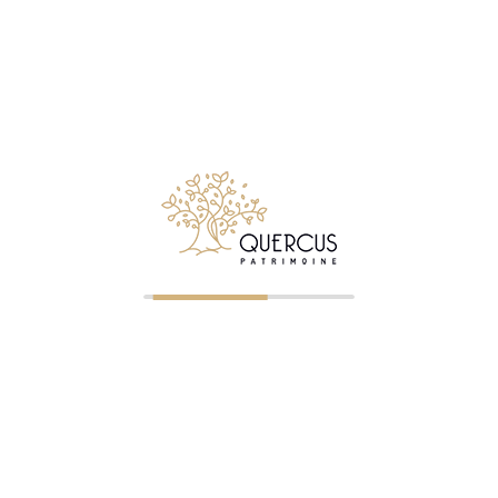
Notre métier consiste à conseiller et accompagner les
particuliers comme les chefs d’entreprises, qui souhaitent
créer, faire gérer, développer ou transmettre leur patrimoine
mobiliers et immobiliers.
Suivez Quercus Patrimoine sur LinkedIn
© 2026 Quercus Patrimoine - Tous droits réservés