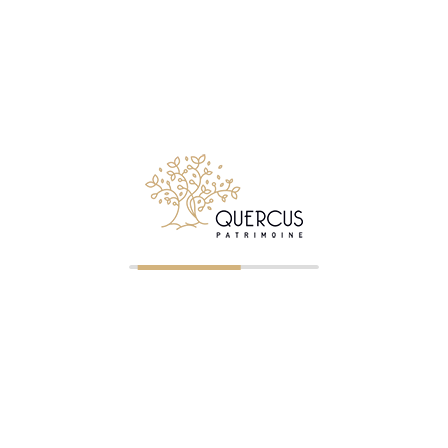
Notre métier consiste à conseiller et accompagner les
particuliers comme les chefs d’entreprises, qui souhaitent
créer, faire gérer, développer ou transmettre leur patrimoine
mobiliers et immobiliers.
Suivez Quercus Patrimoine sur LinkedIn
© 2026 Quercus Patrimoine - Tous droits réservés