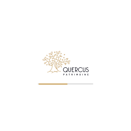
Notre métier consiste à conseiller et accompagner les
particuliers comme les chefs d’entreprises, qui souhaitent
créer, faire gérer, développer ou transmettre leur patrimoine
mobiliers et immobiliers.
Suivez Quercus Patrimoine sur LinkedIn
© 2026 Quercus Patrimoine - Tous droits réservés