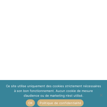
ENTITÉS ASSOCIÉES
NS Conseil & Patrimoine
— ORIAS 17006643
Plantade Patrimoine Plus
— ORIAS 20007070
Contact
Mentions légales
Politique de confidentialité
Ce site utilise uniquement des cookies strictement nécessaires
à son bon fonctionnement. Aucun cookie de mesure
Plan du site
d’audience ou de marketing n’est utilisé.
Cookies
OK
Politique de confidentialité