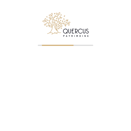
Suivez Quercus Patrimoine sur LinkedIn
© 2026 Quercus Patrimoine - Tous droits réservés
✉ Premier entretien gratuit
NOS BUREAUX
Clermont-Ferrand
—
04 73 23 07 43
— ORIAS 07023745
Saint-Étienne
—
04 77 32 75 21
— ORIAS 07005322