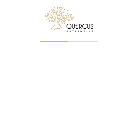
Suivez Quercus Patrimoine sur LinkedIn
© 2026 Quercus Patrimoine - Tous droits réservés
✉ Premier entretien gratuit
NOS BUREAUX
Clermont-Ferrand
—
04 73 23 07 43
— ORIAS 07023745
Saint-Étienne
—
04 77 32 75 21
— ORIAS 07005322