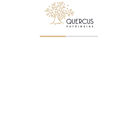
© 2026 Quercus Patrimoine - Tous droits réservés
✉ Premier entretien gratuit
NOS BUREAUX
Clermont-Ferrand
—
04 73 23 07 43
— ORIAS 07023745
Saint-Étienne
—
04 77 32 75 21
— ORIAS 07005322
Roanne
—
04 87 75 72 60
— ORIAS 07005326