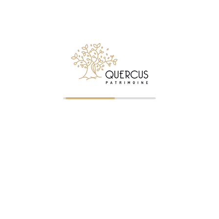
Toutes les démarches administratives et juridiques
à suivre pour placer votre argent en accord avec la
législation.
Nous vous
aiderons
ainsi à
rationaliser et
organiser
votre patrimoine de façon à en
simplifier
la
gestion et surtout à en
optimiser le rendement
en
fonction de vos aspirations et des arbitrages que vous
êtes prêts à consentir. Nous vous ferons des
préconisations précises de supports et d’allocations et
vous accompagnerons dans toutes les
démarche
s
nécessaires qui en découlent. Nous vous aiderons à
choisir, chiffres à l’appui, entre Immobilier et/ou financier
et tenterons de vous alléger tout ce qui peut l’être dans
la gestion.